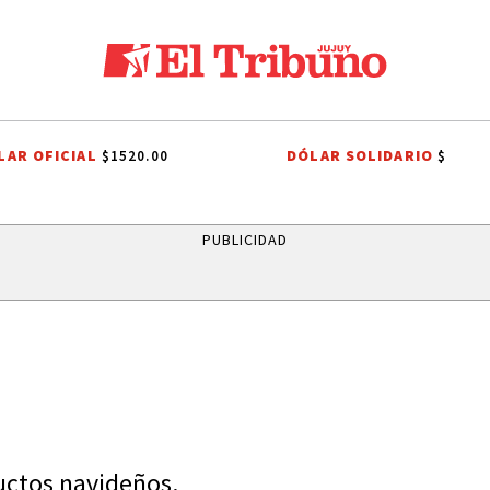
LAR OFICIAL
DÓLAR SOLIDARIO
$1520.00
$
DOR
LEY DE PROPIEDAD PRIVADA
LEY DE TIERRAS
CANDELA ARIZ
PUBLICIDAD
uctos navideños.