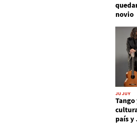
quedar
novio
JUJUY
Tango 
cultur
país y