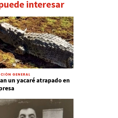
 puede interesar
CIÓN GENERAL
an un yacaré atrapado en
presa