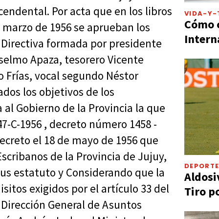
cendental. Por acta que en los libros
VIDA-Y-
Cómo c
e marzo de 1956 se aprueban los
Intern
 Directiva formada por presidente
nselmo Apaza, tesorero Vicente
o Frías, vocal segundo Néstor
ados los objetivos de los
al Gobierno de la Provincia la que
-C-1956 , decreto número 1458 -
decreto el 18 de mayo de 1956 que
Escribanos de la Provincia de Jujuy,
DEPORT
 sus estatuto y Considerando que la
Aldosi
itos exigidos por el artículo 33 del
Tiro p
a Dirección General de Asuntos