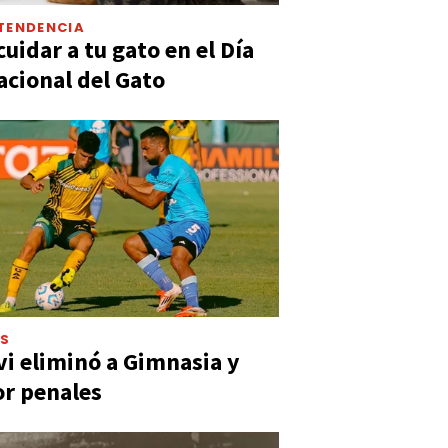
TENDENCIA
uidar a tu gato en el Día
acional del Gato
ES
vi eliminó a Gimnasia y
or penales