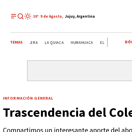
10°
9 de
Agosto
,
Jujuy, Argentina
DÓ
TEMAS
CENTRO INTEGRADOR COMUNITARIO DE HUACALERA
LA 
INFORMACIÓN GENERAL
Trascendencia del Col
Compartimos un interesante aporte del abo