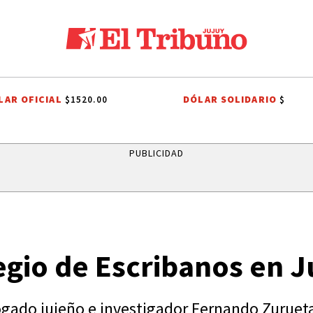
LAR OFICIAL
DÓLAR SOLIDARIO
$1520.00
$
QUIACA
HUMAHUACA
EL TIEMPO EN JUJUY
RUTAS DE JUJUY
Q
PUBLICIDAD
egio de Escribanos en J
gado jujeño e investigador Fernando Zuruet