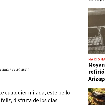
NACIONA
Moyano
AIKA” Y LAS AVES
refiri
Arizag
e cualquier mirada, este bello
eliz, disfruta de los días