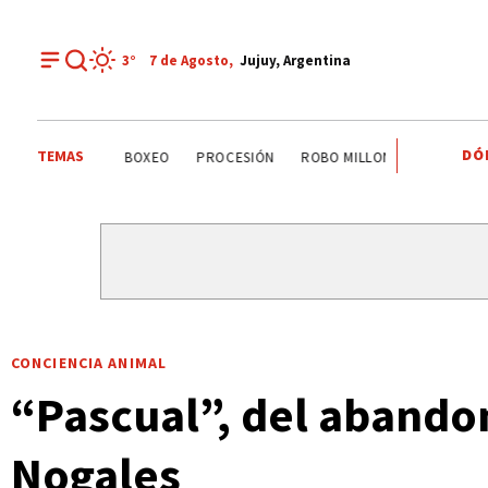
3°
7 de
Agosto
,
Jujuy, Argentina
DÓ
TEMAS
PALPALÁ
EL CARMEN
ALTO COMEDERO
BOXEO
CONCIENCIA ANIMAL
“Pascual”, del abandon
Nogales