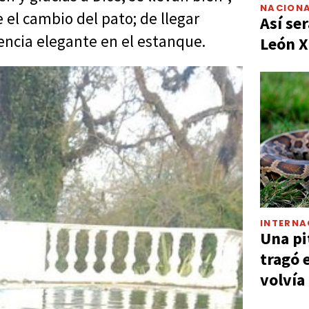
NACIONA
 el cambio del pato; de llegar
Así ser
sencia elegante en el estanque.
León X
INTERNA
Una pi
tragó 
volvía