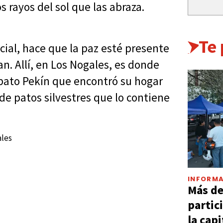
s rayos del sol que las abraza.
Te
cial, hace que la paz esté presente
an. Allí, en Los Nogales, es donde
 pato Pekín que encontró su hogar
e patos silvestres que lo contiene
INFORMA
Más d
partic
la capi