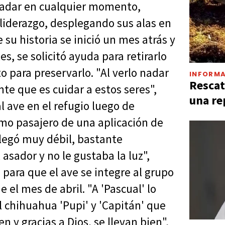
 nadar en cualquier momento,
liderazgo, desplegando sus alas en
 su historia se inició un mes atrás y
s, se solicitó ayuda para retirarlo
para preservarlo. "Al verlo nadar
INFORMA
Rescat
nte que es cuidar a estos seres",
una re
l ave en el refugio luego de
omo pasajero de una aplicación de
Llegó muy débil, bastante
sador y no le gustaba la luz",
 para que el ave se integre al grupo
 el mes de abril. "A 'Pascual' lo
 el chihuahua 'Pupi' y 'Capitán' que
 y gracias a Dios, se llevan bien",