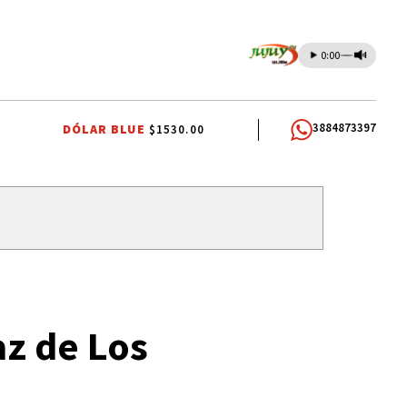
0:00
3884873397
DÓLAR BLUE
$1530.00
OMUNIDADES INDÍGENAS
AUTOMOVILISMO
az de Los