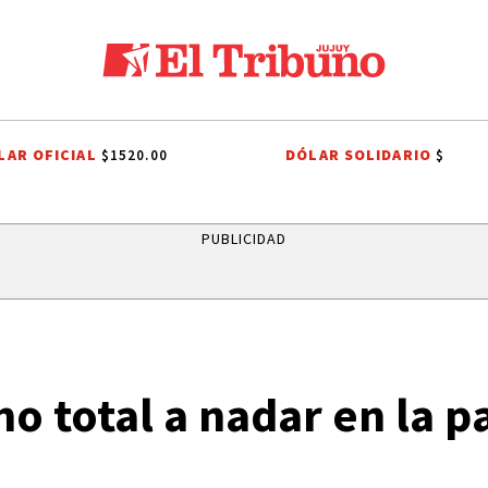
LAR OFICIAL
DÓLAR SOLIDARIO
$1520.00
$
PROCESIÓN
ROBO MILLONARIO
CRIMEN
PRIMERA NACIONAL
C
PUBLICIDAD
o total a nadar en la p