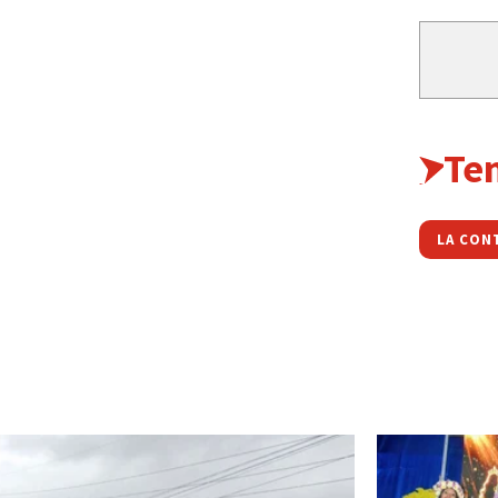
Te
LA CON