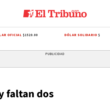
LAR OFICIAL
DÓLAR SOLIDARIO
$1520.00
$
ALES A SAN CAYETANO
EFEMÉRIDES
CONFLICTO PORTUARIO
GRE
PUBLICIDAD
y faltan dos