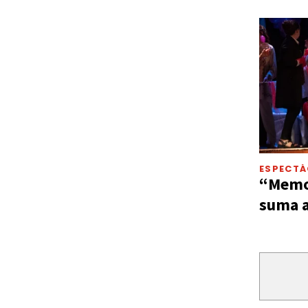
ESPECT
“Memor
suma a