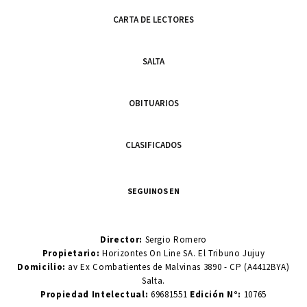
CARTA DE LECTORES
SALTA
OBITUARIOS
CLASIFICADOS
SEGUINOS EN
Director:
Sergio Romero
Propietario:
Horizontes On Line SA. El Tribuno Jujuy
Domicilio:
av Ex Combatientes de Malvinas 3890 - CP (A4412BYA)
Salta.
Propiedad Intelectual:
69681551
Edición N°:
10765