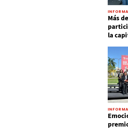
INFORMA
Más d
partic
la capi
INFORMA
Emocio
premio