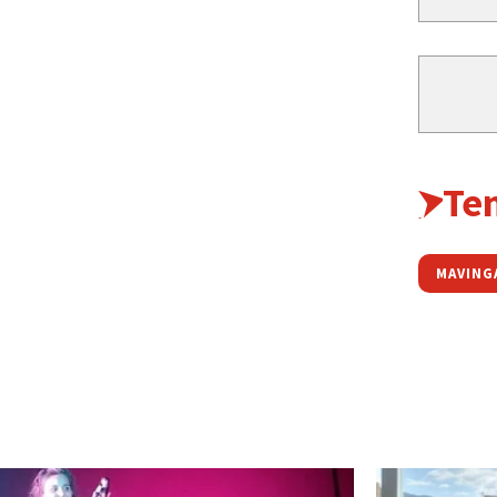
Te
MAVING