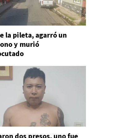
e la pileta, agarró un
ono y murió
ocutado
aron dos presos, uno fue