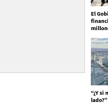
El Gob
financ
millon
“¿Y si
lado?”