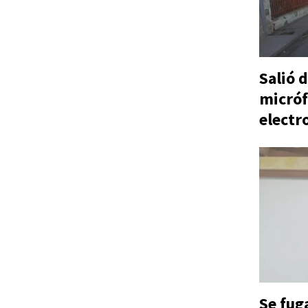
Salió d
micróf
electr
Se fug