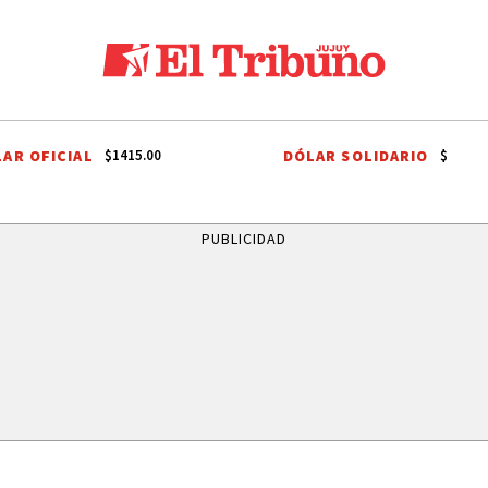
AR OFICIAL
DÓLAR SOLIDARIO
$1415.00
$
LIMA
TRABAJADOR RURAL
NOA
TEATRO JUJEÑO
GUITARRER
PUBLICIDAD