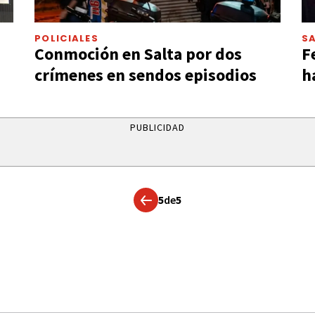
POLICIALES
S
Conmoción en Salta por dos
F
crímenes en sendos episodios
h
PUBLICIDAD
5
de
5