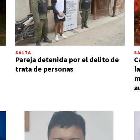
SALTA
S
Pareja detenida por el delito de
C
trata de personas
l
m
a