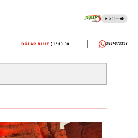
0:00
3884873397
DÓLAR BLUE
$1540.00
JUY
LA QUIACA
JUJUY