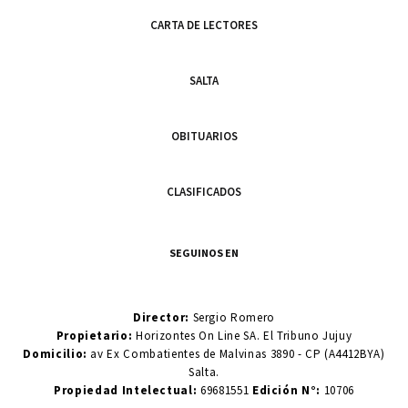
CARTA DE LECTORES
SALTA
OBITUARIOS
CLASIFICADOS
SEGUINOS EN
Director:
Sergio Romero
Propietario:
Horizontes On Line SA. El Tribuno Jujuy
Domicilio:
av Ex Combatientes de Malvinas 3890 - CP (A4412BYA)
Salta.
Propiedad Intelectual:
69681551
Edición N°:
10706