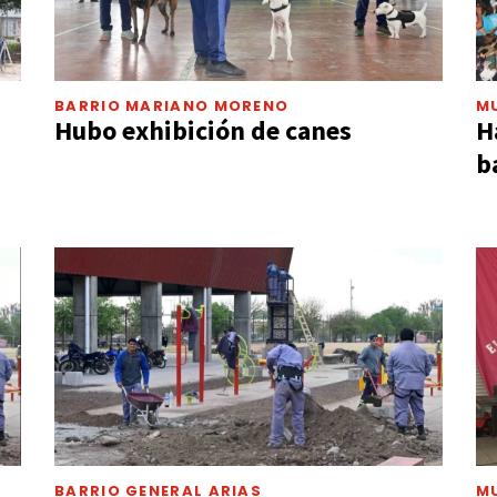
BARRIO MARIANO MORENO
M
Hubo exhibición de canes
H
b
BARRIO GENERAL ARIAS
M