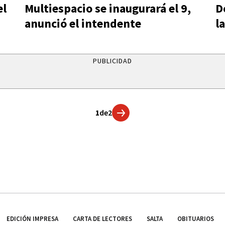
el
Multiespacio se inaugurará el 9,
D
anunció el intendente
l
PUBLICIDAD
1
de
2
EDICIÓN IMPRESA
CARTA DE LECTORES
SALTA
OBITUARIOS