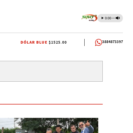
0:00
3884873397
DÓLAR BLUE
$1525.00