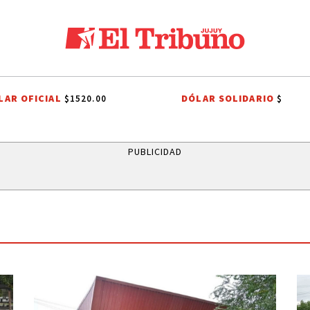
LAR OFICIAL
DÓLAR SOLIDARIO
$1520.00
$
S
PAPA LEÓN XIV
FERIA DEL LIBRO
FNE
SALTA
PUBLICIDAD