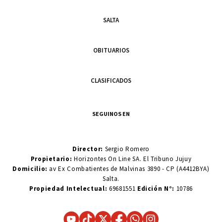
SALTA
OBITUARIOS
CLASIFICADOS
SEGUINOS EN
Director:
Sergio Romero
Propietario:
Horizontes On Line SA. El Tribuno Jujuy
Domicilio:
av Ex Combatientes de Malvinas 3890 - CP (A4412BYA)
Salta.
Propiedad Intelectual:
69681551
Edición N°:
10786