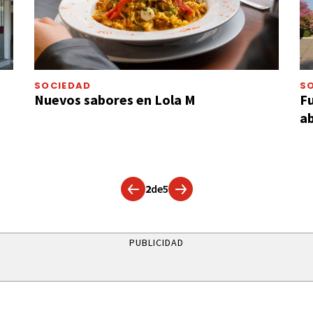
SOCIEDAD
S
Nuevos sabores en Lola M
Fu
ab
2
de
5
PUBLICIDAD