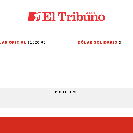
LAR OFICIAL
DÓLAR SOLIDARIO
$1520.00
$
NACIONAL
LIGA PROFESIONAL
INTERNA JUSTICIALISTA
INTERNA J
PUBLICIDAD