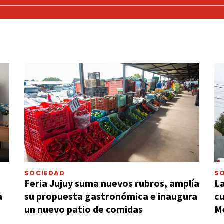
SOCIEDAD
S
Feria Jujuy suma nuevos rubros, amplía
La
a
su propuesta gastronómica e inaugura
cu
un nuevo patio de comidas
M