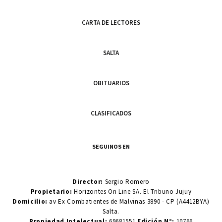
CARTA DE LECTORES
SALTA
OBITUARIOS
CLASIFICADOS
SEGUINOS EN
Director:
Sergio Romero
Propietario:
Horizontes On Line SA. El Tribuno Jujuy
Domicilio:
av Ex Combatientes de Malvinas 3890 - CP (A4412BYA)
Salta.
Propiedad Intelectual:
69681551
Edición N°:
10766