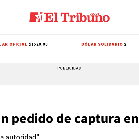
LAR OFICIAL
DÓLAR SOLIDARIO
$1520.00
$
E MESSI
HISTORIA DE JORGE MESSI
BARCELONA
CHIQUI TAPIA
PUBLICIDAD
on pedido de captura en
la autoridad".