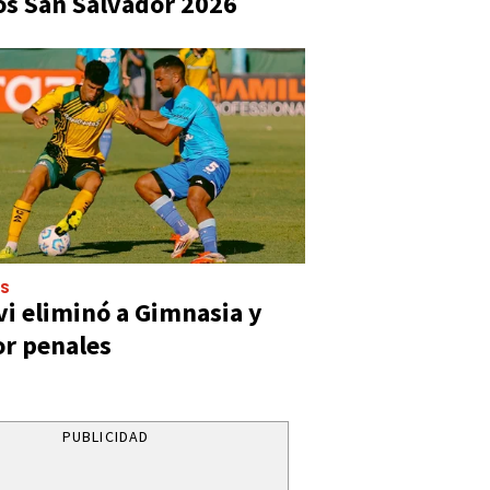
s San Salvador 2026
ES
vi eliminó a Gimnasia y
or penales
PUBLICIDAD