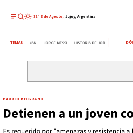
22°
8 de
Agosto
,
Jujuy, Argentina
DÓ
TEMAS
GOBIERNO NACIONAL
JORGE MESSI
TUCUMAN
JORG
BARRIO BELGRANO
Detienen a un joven c
Es requerido por "amenazas y resistencia a 