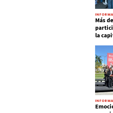
INFORMA
Más d
partic
la capi
INFORMA
Emocio