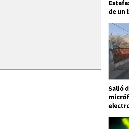
Estafa
de un 
Salió d
micróf
electr