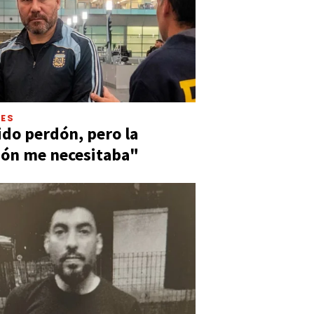
LES
ido perdón, pero la
ión me necesitaba"