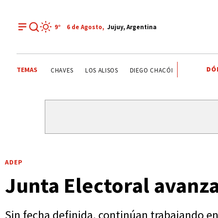
9°
6 de
Agosto
,
Jujuy, Argentina
DÓ
TEMAS
ESTATALES
DEPORTE RECREATIVO
YAMILA CHAVES
ADEP
Junta Electoral avanz
Sin fecha definida, continúan trabajando en