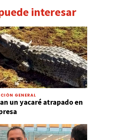
 puede interesar
CIÓN GENERAL
an un yacaré atrapado en
presa