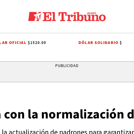
LAR OFICIAL
DÓLAR SOLIDARIO
$1520.00
$
LOS ALISOS
DIEGO CHACÓN
PRIMERA NACIONAL
LIGA PROFESIO
PUBLICIDAD
a con la normalización 
 la actualización de padrones para garantizar