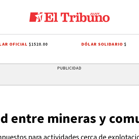
LAR OFICIAL
DÓLAR SOLIDARIO
$1520.00
$
EDAD PRIVADA
LEY DE TIERRAS
CANDELA ARIZAGA
TALLERES DE
PUBLICIDAD
ad entre mineras y com
puestos para actividades cerca de explotaci