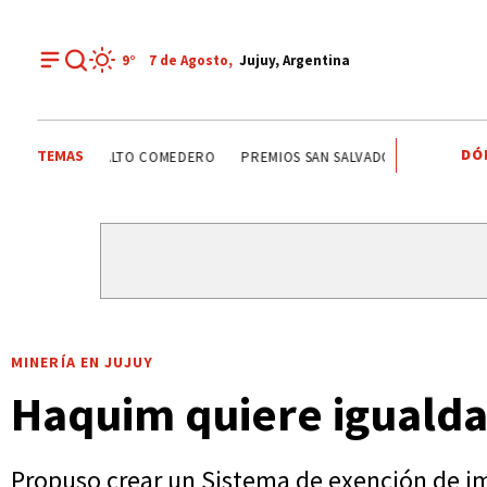
9°
7 de
Agosto
,
Jujuy, Argentina
DÓ
TEMAS
ALTO COMEDERO
PREMIOS SAN SALVADOR
LEY DE PROPI
MINERÍA EN JUJUY
Haquim quiere iguald
Propuso crear un Sistema de exención de im