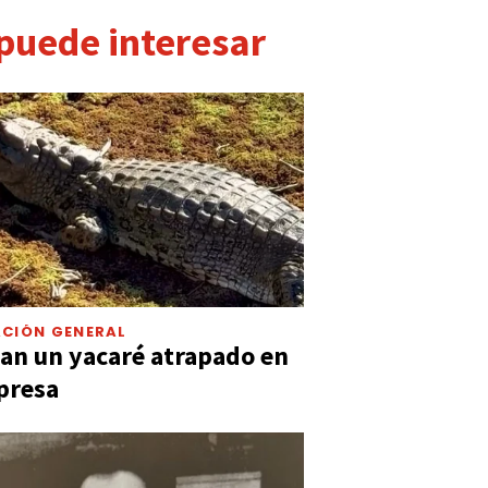
 puede interesar
CIÓN GENERAL
an un yacaré atrapado en
presa