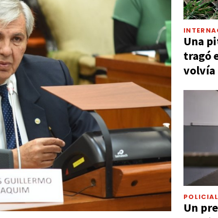
INTERNA
Una pi
tragó 
volvía
POLICIA
Un pre