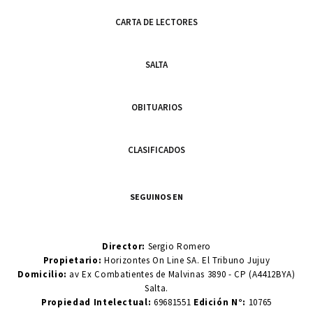
CARTA DE LECTORES
SALTA
OBITUARIOS
CLASIFICADOS
SEGUINOS EN
Director:
Sergio Romero
Propietario:
Horizontes On Line SA. El Tribuno Jujuy
Domicilio:
av Ex Combatientes de Malvinas 3890 - CP (A4412BYA)
Salta.
Propiedad Intelectual:
69681551
Edición N°:
10765