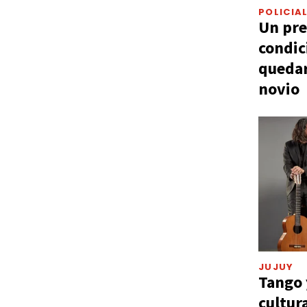
POLICIA
Un pre
condic
quedar
novio
JUJUY
Tango 
cultur