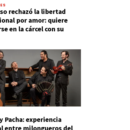
LES
so rechazó la libertad
ional por amor: quiere
se en la cárcel con su
y Pacha: experiencia
al entre milongueros del