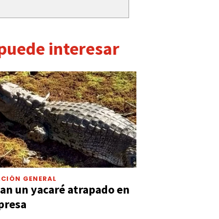
 puede interesar
CIÓN GENERAL
an un yacaré atrapado en
presa