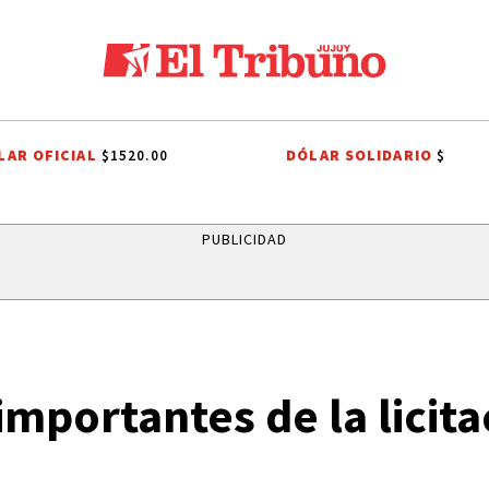
LAR OFICIAL
DÓLAR SOLIDARIO
$1520.00
$
PREMIOS SAN SALVADOR
LEY DE PROPIEDAD PRIVADA
LEY DE T
PUBLICIDAD
importantes de la licita