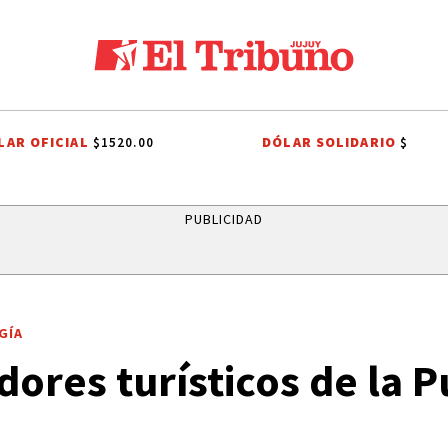
LAR OFICIAL
DÓLAR SOLIDARIO
$1520.00
$
PROCESIÓN
ROBO MILLONARIO
CRIMEN
PRIMERA NACIONAL
PUBLICIDAD
GÍA
ores turísticos de la 