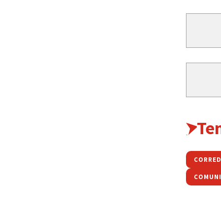
Te
CORRED
COMUN