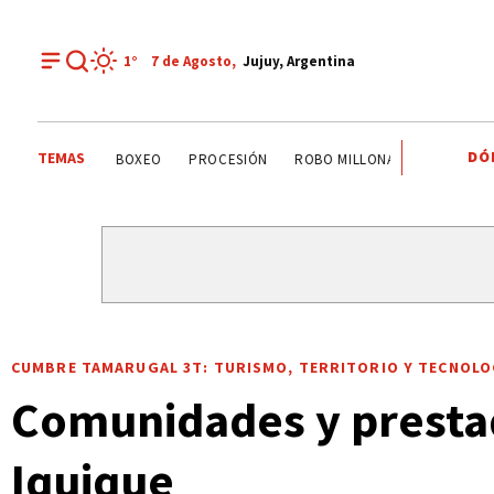
1°
7 de
Agosto
,
Jujuy, Argentina
DÓ
TEMAS
PALPALÁ
EL CARMEN
ALTO COMEDERO
BOXEO
CUMBRE TAMARUGAL 3T: TURISMO, TERRITORIO Y TECNOLO
Comunidades y prestad
Iquique