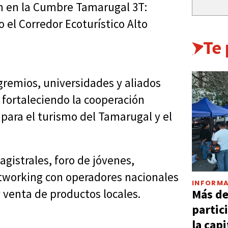
án en la Cumbre Tamarugal 3T:
 el Corredor Ecoturístico Alto
Te
gremios, universidades y aliados
, fortaleciendo la cooperación
para el turismo del Tamarugal y el
istrales, foro de jóvenes,
etworking con operadores nacionales
INFORMA
Más d
 venta de productos locales.
partic
la capi