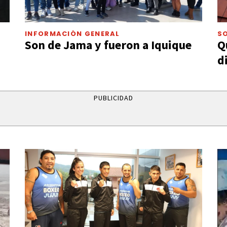
INFORMACIÓN GENERAL
S
Son de Jama y fueron a Iquique
Q
d
PUBLICIDAD