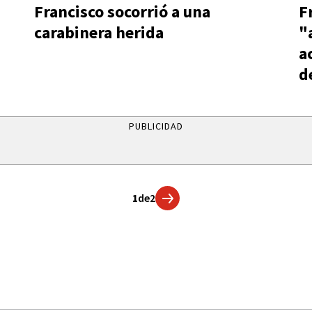
Francisco socorrió a una
F
carabinera herida
"
a
d
PUBLICIDAD
1
de
2