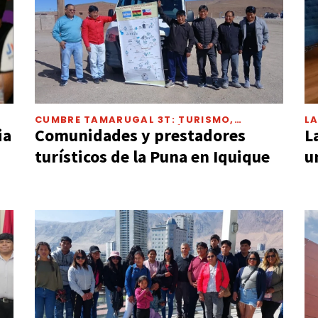
CUMBRE TAMARUGAL 3T: TURISMO,
L
TERRITORIO Y TECNOLOGÍA
ia
Comunidades y prestadores
L
turísticos de la Puna en Iquique
u