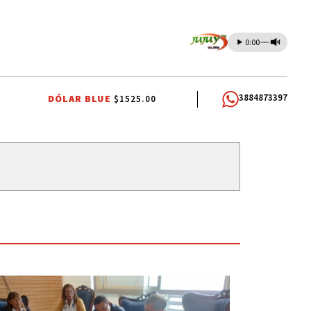
0:00
3884873397
DÓLAR BLUE
$1525.00