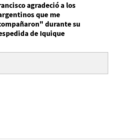
rancisco agradeció a los
argentinos que me
compañaron" durante su
espedida de Iquique