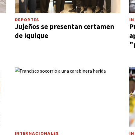
DEPORTES
I
Jujeños se presentan certamen
P
de Iquique
a
"
INTERNACIONALES
I