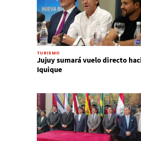
TURISMO
Jujuy sumará vuelo directo hac
Iquique