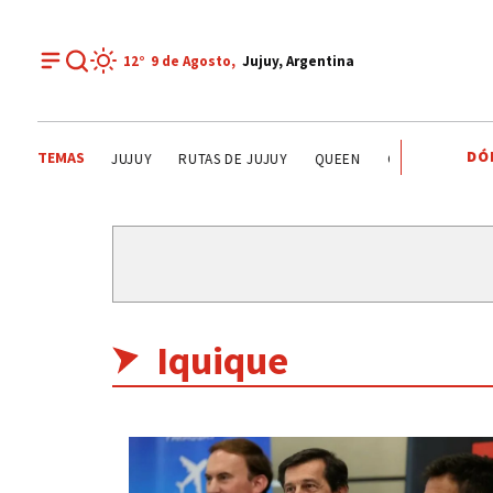
12°
9 de
Agosto
,
Jujuy, Argentina
DÓ
TEMAS
EL TIEMPO EN JUJUY
RUTAS DE JUJUY
QUEEN
CORTE DE AGUA
Iquique