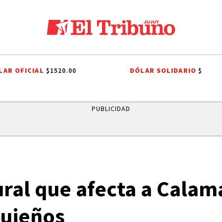
LAR OFICIAL
DÓLAR SOLIDARIO
$1520.00
$
ATRO EL PASILLO
EL TIEMPO EN JUJUY
EFEMÉRIDES
BRASIL
T
PUBLICIDAD
ural que afecta a Calam
jujeños