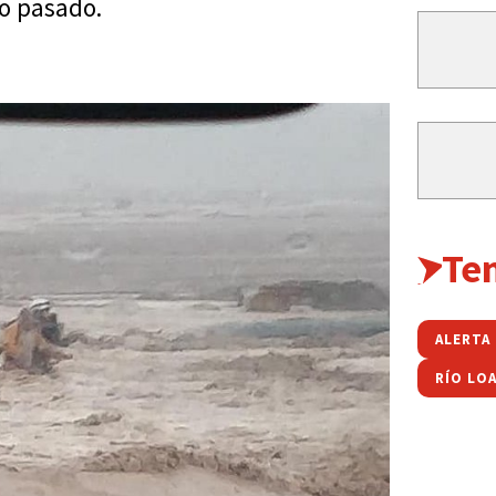
ro pasado.
Te
ALERTA
RÍO LO