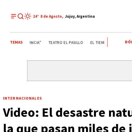
24°
8 de
Agosto
,
Jujuy, Argentina
DÓ
TEMAS
GOBIERNO DE JUJUY
LA FIESTA DE LA ABUNDANCIA”
TE
INTERNACIONALES
Video: El desastre nat
la que pasan miles de 