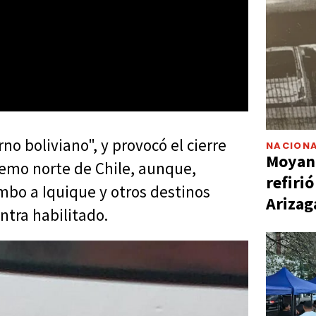
no boliviano", y provocó el cierre
NACIONA
Moyano
tremo norte de Chile, aunque,
refiri
bo a Iquique y otros destinos
Arizag
ntra habilitado.