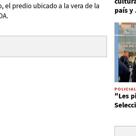
cultur
, el predio ubicado a la vera de la
país y
OA.
POLICIA
"Les p
Selecc