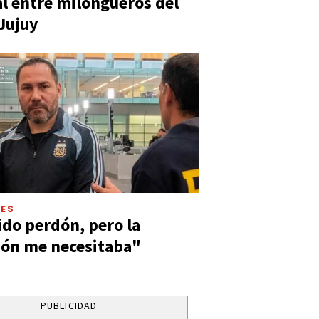
al entre milongueros del
 Jujuy
LES
ido perdón, pero la
ión me necesitaba"
PUBLICIDAD