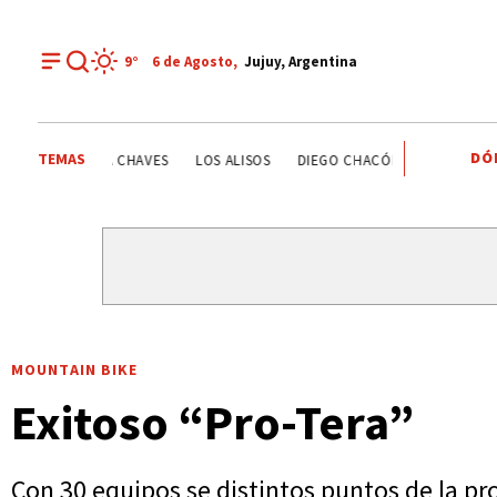
9°
6 de
Agosto
,
Jujuy, Argentina
DÓ
TEMAS
ESTATALES
DEPORTE RECREATIVO
YAMILA CHAVES
MOUNTAIN BIKE
Exitoso “Pro-Tera”
Con 30 equipos se distintos puntos de la pro