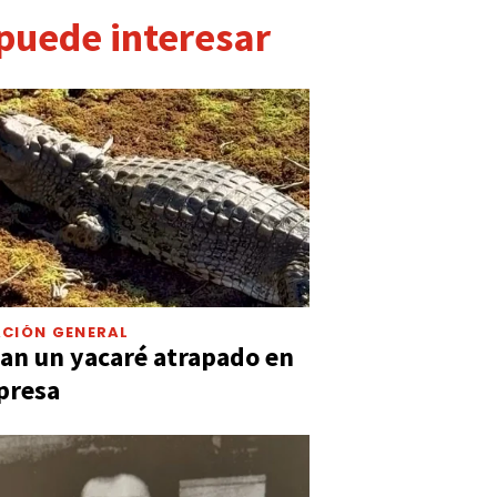
 puede interesar
CIÓN GENERAL
an un yacaré atrapado en
presa