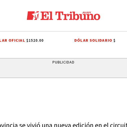
LAR OFICIAL
DÓLAR SOLIDARIO
$1520.00
$
LOS ALISOS
DIEGO CHACÓN
PRIMERA NACIONAL
LIGA PROFESI
PUBLICIDAD
vincia se vivió una nueva edición en el circui