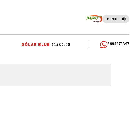
0:00
3884873397
DÓLAR BLUE
$1530.00
RLOS SADIR