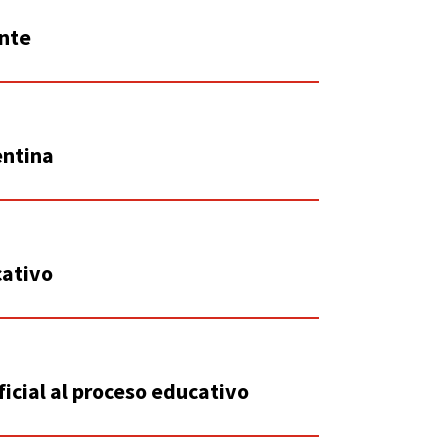
ente
entina
cativo
ficial al proceso educativo