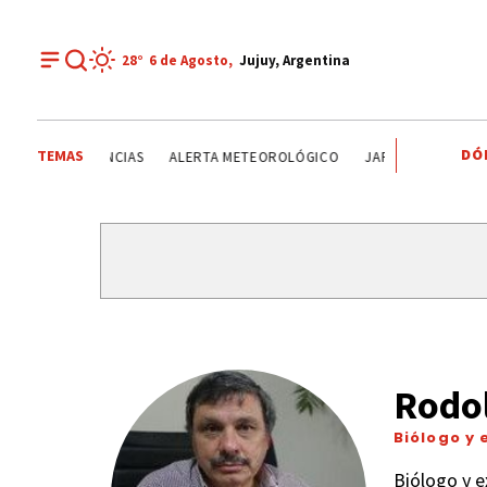
28°
6 de
Agosto
,
Jujuy, Argentina
DÓ
TEMAS
TINA
TENDENCIAS
ALERTA METEOROLÓGICO
JAPÓN
RIVER PL
Rodol
Biólogo y 
Biólogo y e