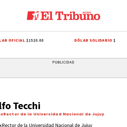
LAR OFICIAL
DÓLAR SOLIDARIO
$1520.00
$
ATE
AGUA POTABLE
AGUA POTABLE
SANTISIMO SALVADOR
CA
PUBLICIDAD
fo Tecchi
exRector de la Universidad Nacional de Jujuy
xRector de la Universidad Nacional de Jujuy