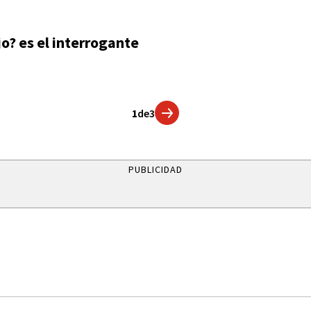
o? es el interrogante
1
de
3
PUBLICIDAD