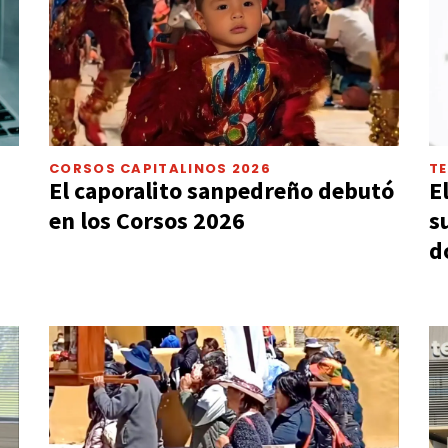
CORSOS CAPITALINOS 2026
T
El caporalito sanpedreño debutó
E
en los Corsos 2026
s
d