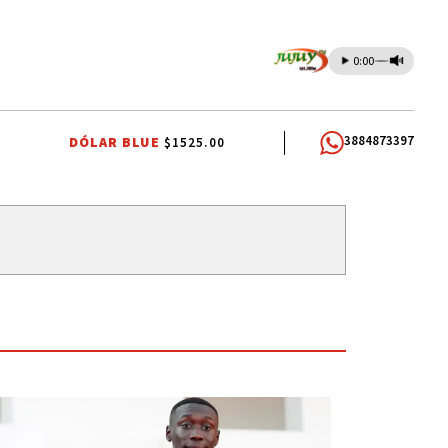
0:00
3884873397
DÓLAR BLUE
$1525.00
CASA BLANCA