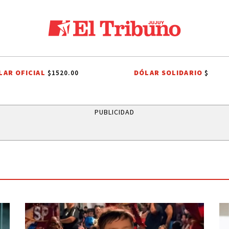
LAR OFICIAL
DÓLAR SOLIDARIO
$1520.00
$
OLIVIA
ITS
SISTEMA PÚBLICO
CAME JOVEN
CAPITAL HUMANO
PUBLICIDAD