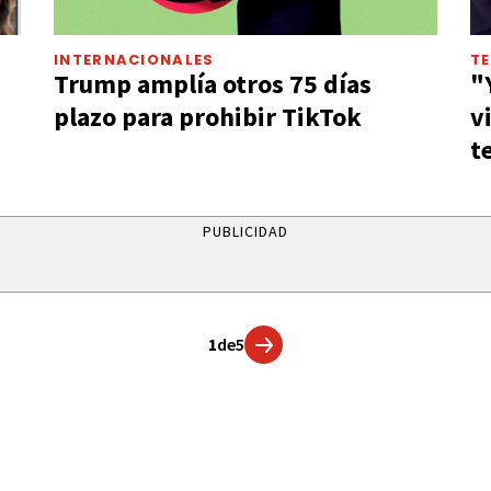
INTERNACIONALES
T
Trump amplía otros 75 días
"
plazo para prohibir TikTok
v
t
PUBLICIDAD
1
de
5