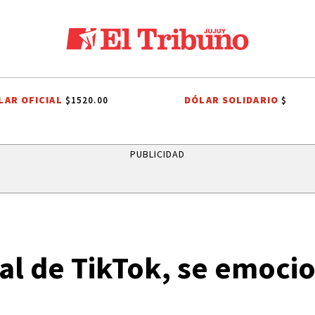
LAR OFICIAL
DÓLAR SOLIDARIO
$1520.00
$
ÑO
RUBÉN EDUARDO RIVAROLA
FERIA DEL LIBRO 2026
LIGA HUM
PUBLICIDAD
iral de TikTok, se emoci