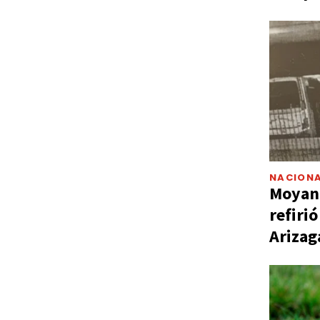
NACIONA
Moyano
refiri
Arizag