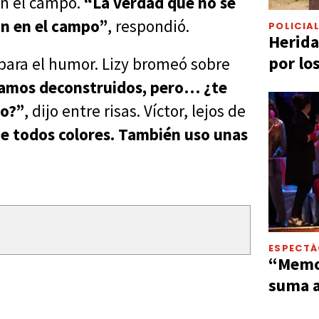
en el campo.
“La verdad que no sé
án en el campo”
, respondió.
POLICIA
Herida
por lo
para el humor. Lizy bromeó sobre
tamos deconstruidos, pero… ¿te
po?”
, dijo entre risas. Víctor, lejos de
e todos colores. También uso unas
ESPECT
“Memor
suma a