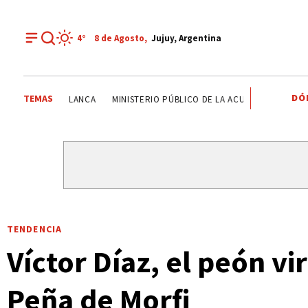
4°
8 de
Agosto
,
Jujuy, Argentina
DÓ
TEMAS
CASA BLANCA
MINISTERIO PÚBLICO DE LA ACUSACIÓN
PJ JUJE
TENDENCIA
Víctor Díaz, el peón v
Peña de Morfi