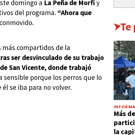
 este domingo a
La Peña de Morfi
y
ivos del programa.
“Ahora que
o conmovido.
Te
os más compartidos de la
tras ser desvinculado de su trabajo
 de San Vicente, donde trabajó
a sensible porque los perros que lo
l se iba para no volver.
INFORMA
Más d
partic
la capi