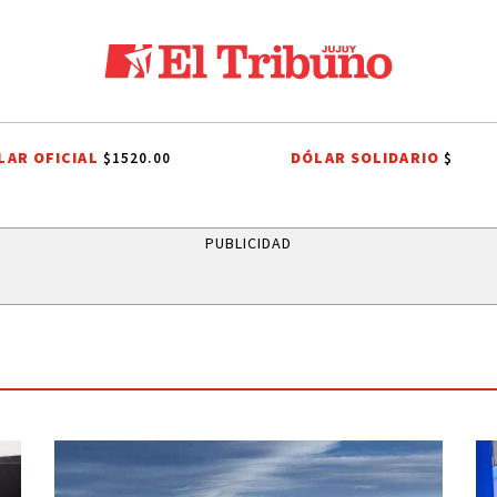
LAR OFICIAL
DÓLAR SOLIDARIO
$1520.00
$
ACA
EL TIEMPO EN JUJUY
RUTAS DE JUJUY
QUEEN
CORTE DE
PUBLICIDAD