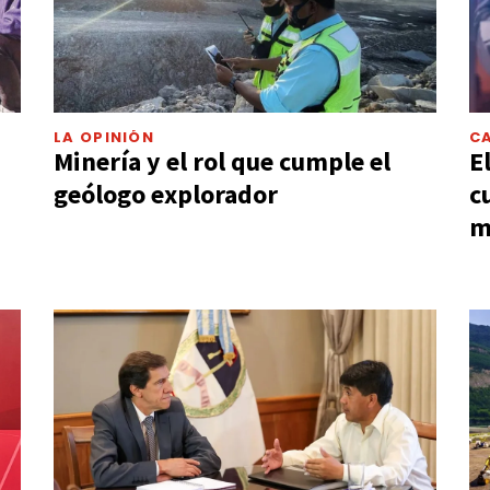
LA OPINIÓN
C
Minería y el rol que cumple el
E
geólogo explorador
c
m