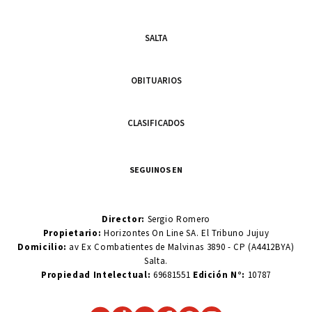
SALTA
OBITUARIOS
CLASIFICADOS
SEGUINOS EN
Director:
Sergio Romero
Propietario:
Horizontes On Line SA. El Tribuno Jujuy
Domicilio:
av Ex Combatientes de Malvinas 3890 - CP (A4412BYA)
Salta.
Propiedad Intelectual:
69681551
Edición N°:
10787