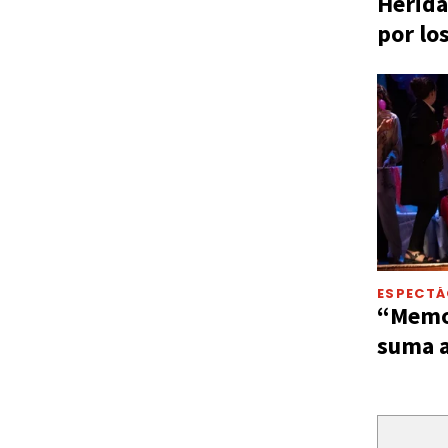
Herida
por lo
ESPECT
“Memor
suma a