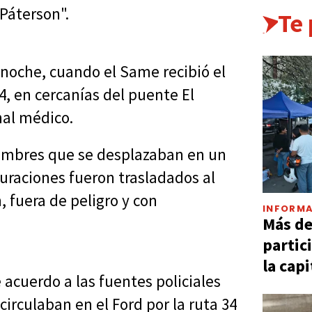
 Páterson".
Te
 noche, cuando el Same recibió el
34, en cercanías del puente El
nal médico.
hombres que se desplazaban en un
curaciones fueron trasladados al
 fuera de peligro y con
INFORMA
Más d
partic
la capi
 acuerdo a las fuentes policiales
irculaban en el Ford por la ruta 34