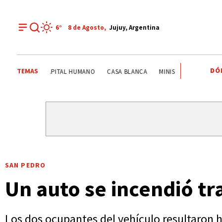
6°
8 de
Agosto
,
Jujuy, Argentina
DÓ
TEMAS
ITS
SISTEMA PÚBLICO
CAME JOVEN
CAPITAL HUMA
SAN PEDRO
Un auto se incendió t
Los dos ocupantes del vehículo resultaron h