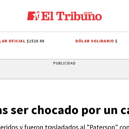
LAR OFICIAL
DÓLAR SOLIDARIO
$1520.00
$
NO
CASA BLANCA
MINISTERIO PÚBLICO DE LA ACUSACIÓN
PJ JUJ
PUBLICIDAD
ras ser chocado por un 
eridos y fueron trasladados al "Paterson" co