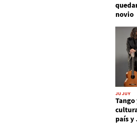
quedar
novio
JUJUY
Tango 
cultur
país y