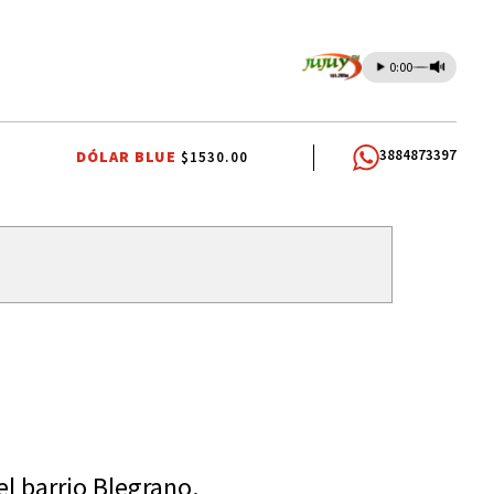
0:00
3884873397
DÓLAR BLUE
$1530.00
l barrio Blegrano.