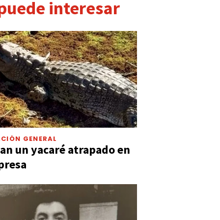
 puede interesar
CIÓN GENERAL
an un yacaré atrapado en
presa