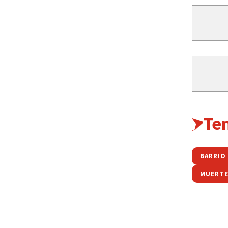
Te
BARRIO
MUERT