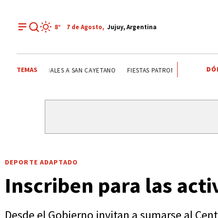
8°
7 de
Agosto
,
Jujuy, Argentina
DÓ
TEMAS
SANTA CLARA
EL FUERTE
FIESTAS PATRONALES A SAN
DEPORTE ADAPTADO
Inscriben para las act
Desde el Gobierno invitan a sumarse al Centr