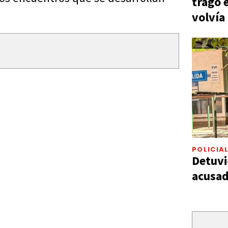
tragó 
volvía
POLICIA
Detuvi
acusad