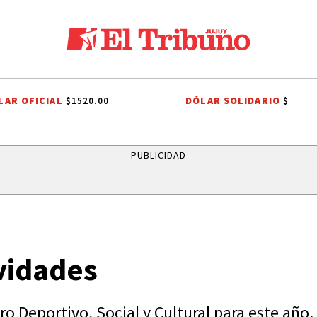
LAR OFICIAL
DÓLAR SOLIDARIO
$1520.00
$
 CAYETANO
FIESTAS PATRONALES A SAN CAYETANO
FIESTAS PATRONA
PUBLICIDAD
ividades
o Deportivo, Social y Cultural para este año.