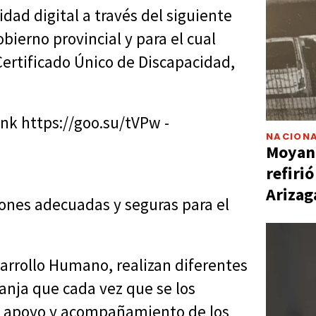
dad digital a través del siguiente
obierno provincial y para el cual
ertificado Único de Discapacidad,
ink https://goo.su/tVPw -
NACIONA
Moyano
refiri
Arizag
iones adecuadas y seguras para el
esarrollo Humano, realizan diferentes
ranja que cada vez que se los
e apoyo y acompañamiento de los