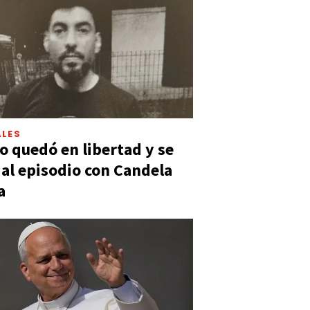
LES
 quedó en libertad y se
ó al episodio con Candela
a