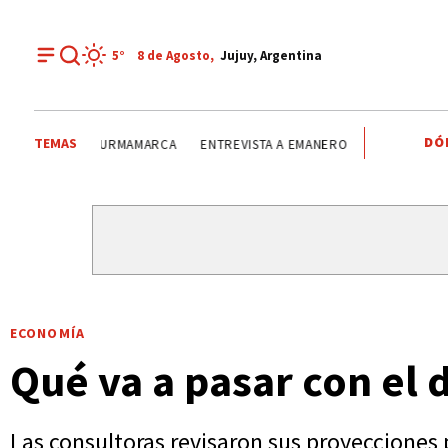
5°
8 de
Agosto
,
Jujuy, Argentina
DÓ
TEMAS
SAN CAYETANO
INTERNAS PARTIDARIAS
PURMAMARC
ECONOMÍA
Qué va a pasar con el d
Las consultoras revisaron sus proyecciones