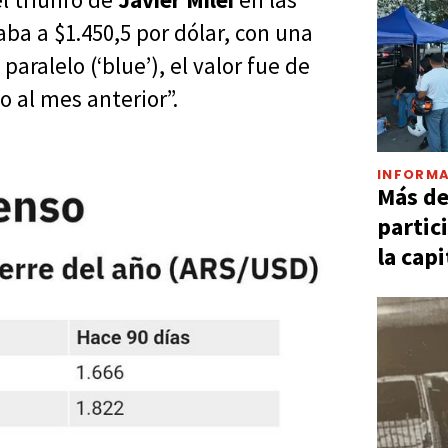
aba a $1.450,5 por dólar, con una
ralelo (‘blue’), el valor fue de
o al mes anterior”.
INFORMA
Más d
partic
la capi