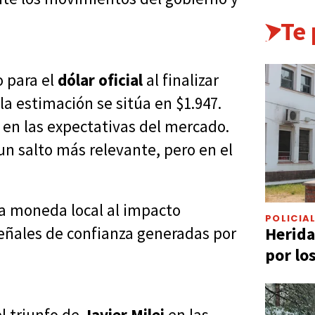
Te
o para el
dólar oficial
al finalizar
 la estimación se sitúa en $1.947.
 en las expectativas del mercado.
un salto más relevante, pero en el
 la moneda local al impacto
POLICIA
Herida
señales de confianza generadas por
por lo
el triunfo de
Javier Milei
en las