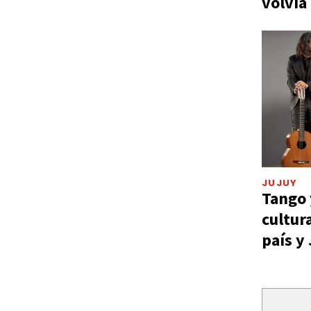
volvía
JUJUY
Tango 
cultur
país y