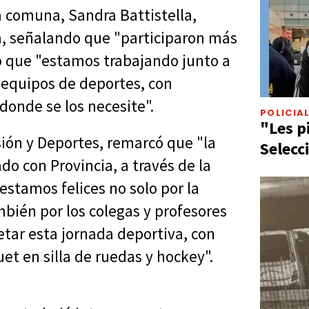
 comuna, Sandra Battistella,
a, señalando que "participaron más
yó que "estamos trabajando junto a
s equipos de deportes, con
nde se los necesite".
POLICIA
"Les p
usión y Deportes, remarcó que "la
Selecc
ado con Provincia, a través de la
stamos felices no solo por la
mbién por los colegas y profesores
etar esta jornada deportiva, con
et en silla de ruedas y hockey".