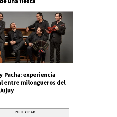
 de una fiesta
y Pacha: experiencia
al entre milongueros del
 Jujuy
PUBLICIDAD