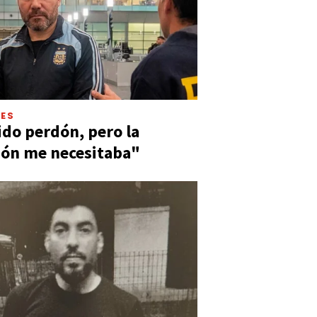
LES
ido perdón, pero la
ión me necesitaba"