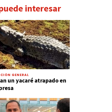
 puede interesar
CIÓN GENERAL
an un yacaré atrapado en
presa