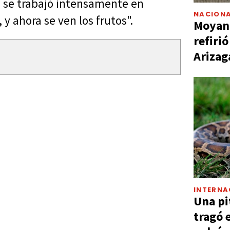
 se trabajó intensamente en
NACIONA
 y ahora se ven los frutos".
Moyano
refiri
Arizag
INTERNA
Una pi
tragó 