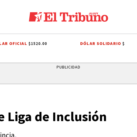
LAR OFICIAL
DÓLAR SOLIDARIO
$1520.00
$
DIEGO CHACÓN
PRIMERA NACIONAL
LIGA PROFESIONAL
INTERNA
PUBLICIDAD
e Liga de Inclusión
incia.