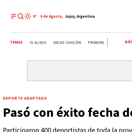
8°
6 de
Agosto
,
Jujuy, Argentina
DÓ
TEMAS
DEPORTE RECREATIVO
YAMILA CHAVES
LOS ALISOS
DEPORTE ADAPTADO
Pasó con éxito fecha d
Participaron 400 deportistas de toda la prov