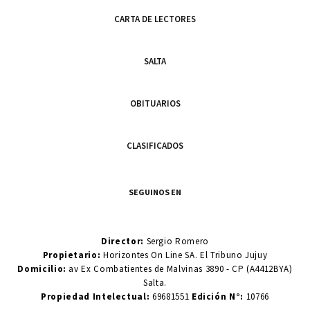
CARTA DE LECTORES
SALTA
OBITUARIOS
CLASIFICADOS
SEGUINOS EN
Director:
Sergio Romero
Propietario:
Horizontes On Line SA. El Tribuno Jujuy
Domicilio:
av Ex Combatientes de Malvinas 3890 - CP (A4412BYA)
Salta.
Propiedad Intelectual:
69681551
Edición N°:
10766