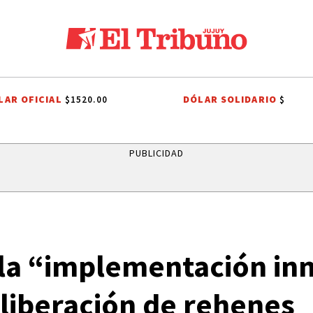
LAR OFICIAL
DÓLAR SOLIDARIO
$1520.00
$
EDRO DE JUJUY
HOMBRES Y MUJERES QUE HICIERON HISTORIA
IND
PUBLICIDAD
 la “implementación in
e liberación de rehenes