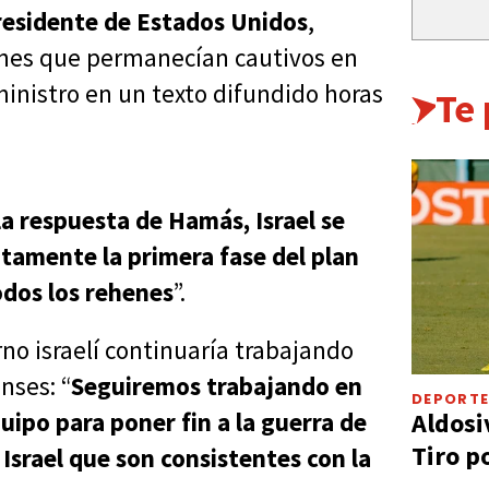
presidente de Estados Unidos
,
henes que permanecían cautivos en
ministro en un texto difundido horas
Te
 la respuesta de Hamás, Israel se
amente la primera fase del plan
odos los rehenes
”.
o israelí continuaría trabajando
nses: “
Seguiremos trabajando en
DEPORT
Aldosi
uipo para poner fin a la guerra de
Tiro p
 Israel que son consistentes con la