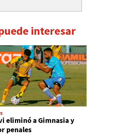
 puede interesar
ES
vi eliminó a Gimnasia y
or penales