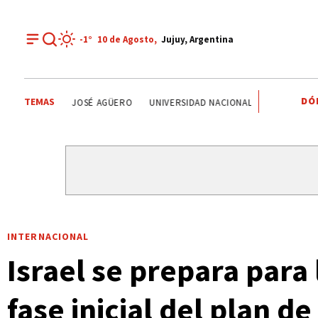
-1°
10 de
Agosto
,
Jujuy, Argentina
DÓ
TEMAS
JUAN JOSÉ AGÜERO
UNIVERSIDAD NACIONAL DE JUJUY
SAN P
INTERNACIONAL
Israel se prepara para
fase inicial del plan d