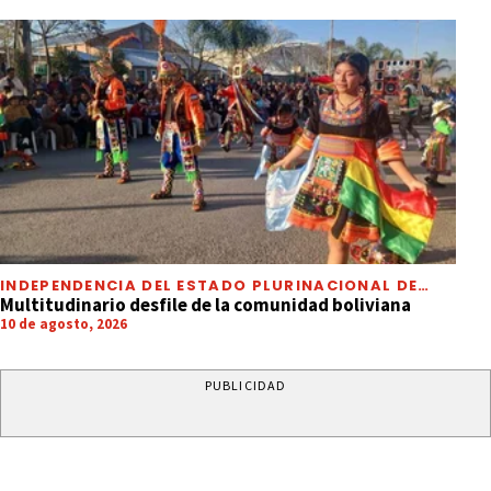
INDEPENDENCIA DEL ESTADO PLURINACIONAL DE
BOLIVIA
Multitudinario desfile de la comunidad boliviana
10 de agosto, 2026
PUBLICIDAD