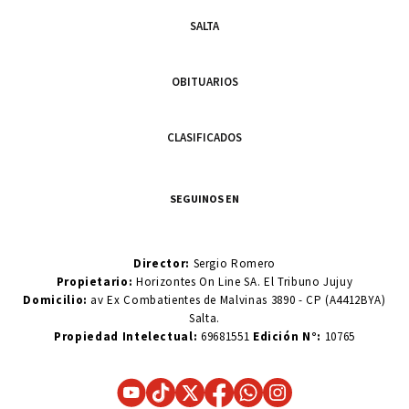
SALTA
OBITUARIOS
CLASIFICADOS
SEGUINOS EN
Director:
Sergio Romero
Propietario:
Horizontes On Line SA. El Tribuno Jujuy
Domicilio:
av Ex Combatientes de Malvinas 3890 - CP (A4412BYA)
Salta.
Propiedad Intelectual:
69681551
Edición N°:
10765