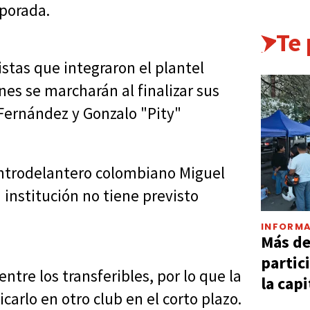
mporada.
Te
istas que integraron el plantel
es se marcharán al finalizar sus
 Fernández y Gonzalo "Pity"
entrodelantero colombiano Miguel
 institución no tiene previsto
INFORMA
Más d
partic
ntre los transferibles, por lo que la
la capi
carlo en otro club en el corto plazo.