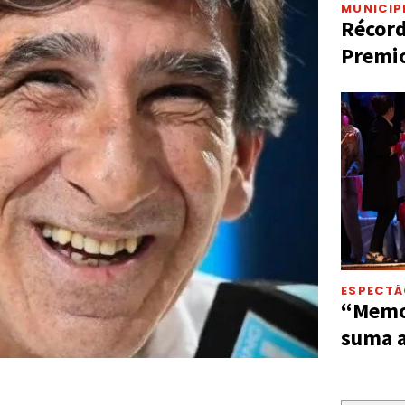
MUNICIP
Récord
Premio
ESPECT
“Memor
suma a