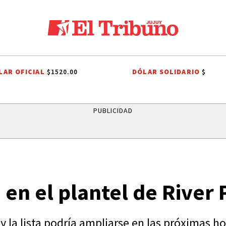
LAR OFICIAL
DÓLAR SOLIDARIO
$1520.00
$
 VIAL
FIESTAS PATRONALES A SAN CAYETANO
INDEPENDENCIA DE BO
PUBLICIDAD
 en el plantel de River 
la lista podría ampliarse en las próximas hor