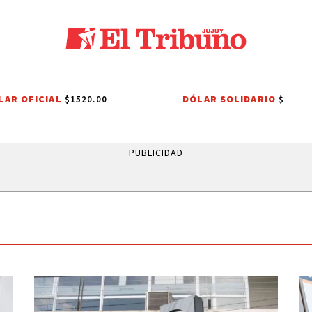
LAR OFICIAL
DÓLAR SOLIDARIO
$1520.00
$
LICTO PORTUARIO
GREMIOS DOCENTES
RUBÉN EDUARDO RIVAROL
PUBLICIDAD