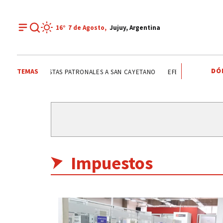
16°
7 de
Agosto
,
Jujuy, Argentina
DÓ
TEMAS
YETANO
FIESTAS PATRONALES A SAN CAYETANO
EFEMÉRIDES
CONF
Impuestos