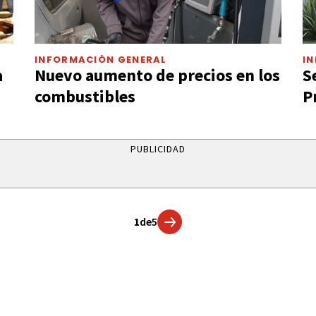
INFORMACIÓN GENERAL
I
a
Nuevo aumento de precios en los
S
combustibles
P
PUBLICIDAD
1
de
5