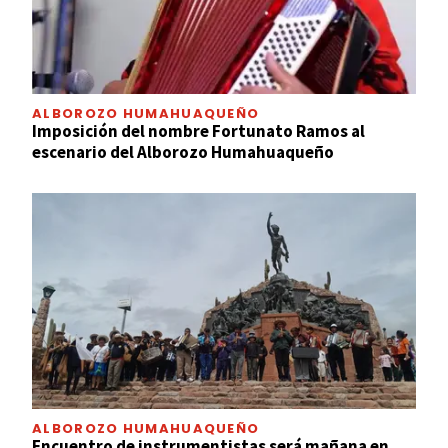
ALBOROZO HUMAHUAQUEÑO
Imposición del nombre Fortunato Ramos al
escenario del Alborozo Humahuaqueño
ALBOROZO HUMAHUAQUEÑO
Encuentro de instrumentistas será mañana en