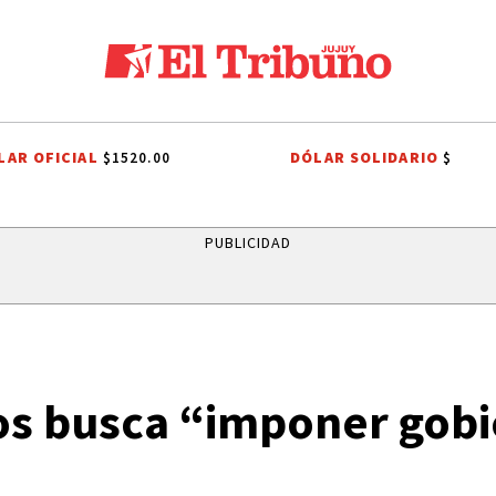
LAR OFICIAL
DÓLAR SOLIDARIO
$1520.00
$
ES A SAN CAYETANO
FIESTAS PATRONALES A SAN CAYETANO
EL TIEM
PUBLICIDAD
os busca “imponer gob