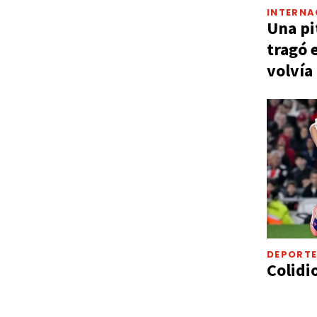
INTERNA
Una pi
tragó 
volvía
DEPORT
Colidi