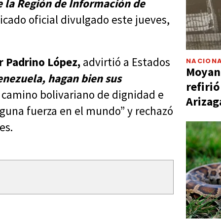
e la Región de Información de
cado oficial divulgado este jueves,
r Padrino López,
advirtió a Estados
NACIONA
Moyano
enezuela, hagan bien sus
refiri
l camino bolivariano de dignidad e
Arizag
guna fuerza en el mundo” y rechazó
es.