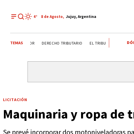
4°
8 de
Agosto
,
Jujuy, Argentina
DÓ
TEMAS
DÍA DEL INGENIERO AGRÓNOMO ANALIZAN SECTOR
DERE
LICITACIÓN
Maquinaria y ropa de t
Se prevé incorporar dos motoniveladoras pa