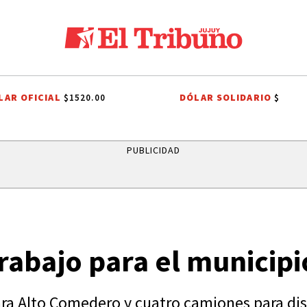
LAR OFICIAL
DÓLAR SOLIDARIO
$1520.00
$
CHO TRIBUTARIO
EL TRIBUNO POR LOS BARRIOS
ONDA ESTUDIANTIL
PUBLICIDAD
rabajo para el municipi
ra Alto Comedero y cuatro camiones para dis