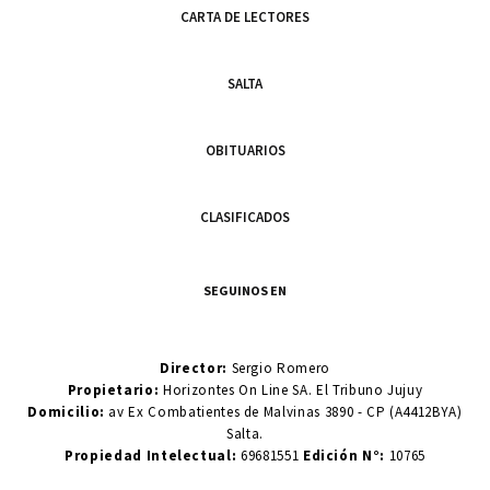
CARTA DE LECTORES
SALTA
OBITUARIOS
CLASIFICADOS
SEGUINOS EN
Director:
Sergio Romero
Propietario:
Horizontes On Line SA. El Tribuno Jujuy
Domicilio:
av Ex Combatientes de Malvinas 3890 - CP (A4412BYA)
Salta.
Propiedad Intelectual:
69681551
Edición N°:
10765