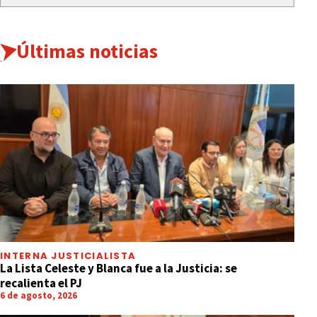
Últimas noticias
INTERNACIONALES
Una pitón de 7 metros mató y tragó
entero a un hombre que volvía de una
fiesta
INTERNA JUSTICIALISTA
La Lista Celeste y Blanca fue a la Justicia: se
recalienta el PJ
6 de agosto, 2026