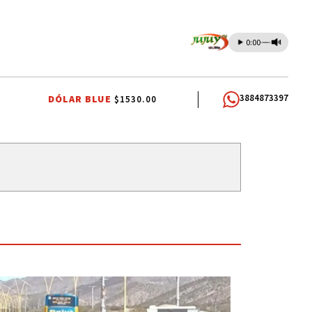
0:00
3884873397
DÓLAR BLUE
$1530.00
AS PATRONALES
LEY DE TIERRAS
PARITARIAS