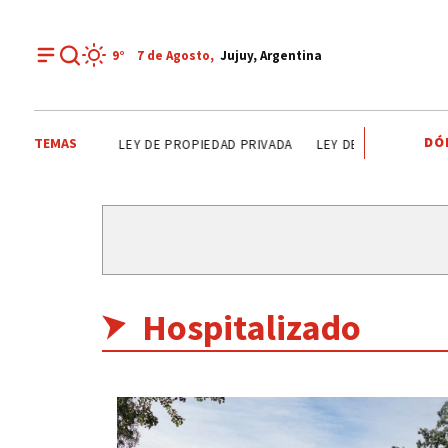
9°
7 de
Agosto
,
Jujuy, Argentina
DÓ
TEMAS
AN SALVADOR
LEY DE PROPIEDAD PRIVADA
LEY DE TIERRAS
CAND
Hospitalizado