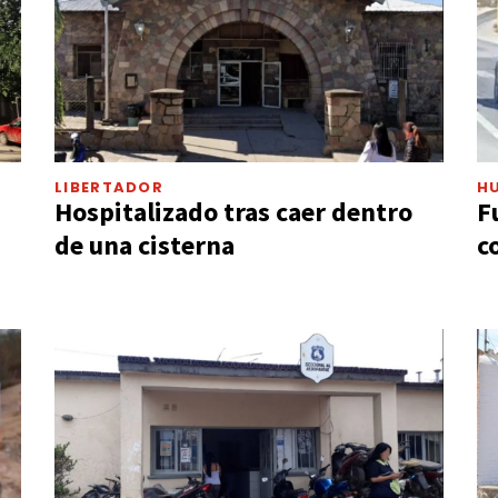
LIBERTADOR
H
Hospitalizado tras caer dentro
F
de una cisterna
c