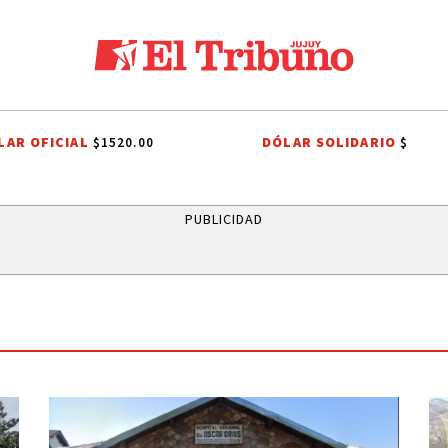
LAR OFICIAL
DÓLAR SOLIDARIO
$1520.00
$
ELA ARIZAGA
TALLERES DE OFICIOS
FIESTAS PATRONALES
FIEST
PUBLICIDAD