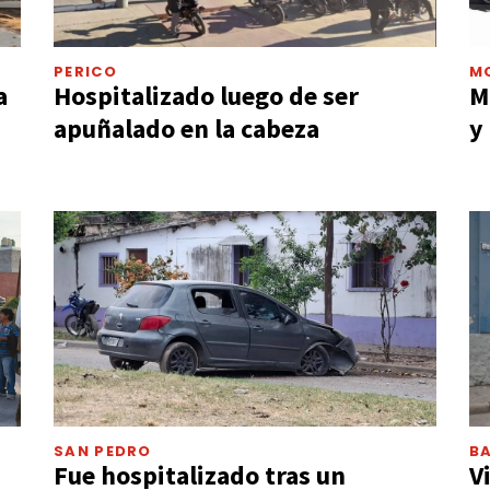
PERICO
M
a
Hospitalizado luego de ser
M
apuñalado en la cabeza
y
SAN PEDRO
BA
Fue hospitalizado tras un
V