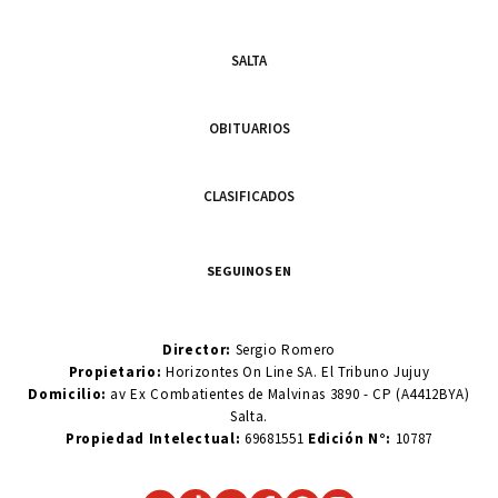
SALTA
OBITUARIOS
CLASIFICADOS
SEGUINOS EN
Director:
Sergio Romero
Propietario:
Horizontes On Line SA. El Tribuno Jujuy
Domicilio:
av Ex Combatientes de Malvinas 3890 - CP (A4412BYA)
Salta.
Propiedad Intelectual:
69681551
Edición N°:
10787