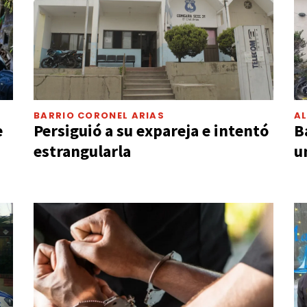
BARRIO CORONEL ARIAS
A
e
Persiguió a su expareja e intentó
B
estrangularla
u