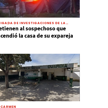
IGADA DE INVESTIGACIONES DE LA
LICÍA
etienen al sospechoso que
ncendió la casa de su expareja
L CARMEN