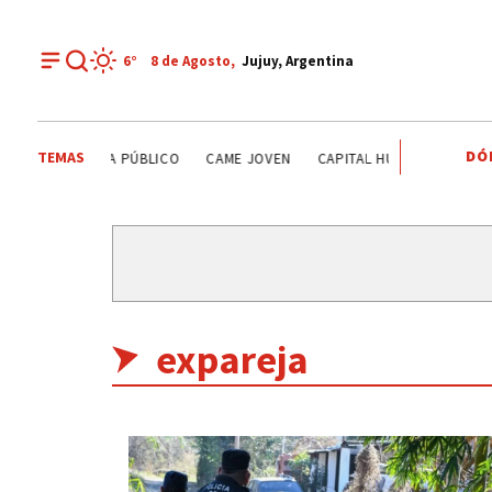
6°
8 de
Agosto
,
Jujuy, Argentina
DÓ
TEMAS
ITS
SISTEMA PÚBLICO
CAME JOVEN
CAPITAL HUMANO
CASA B
expareja