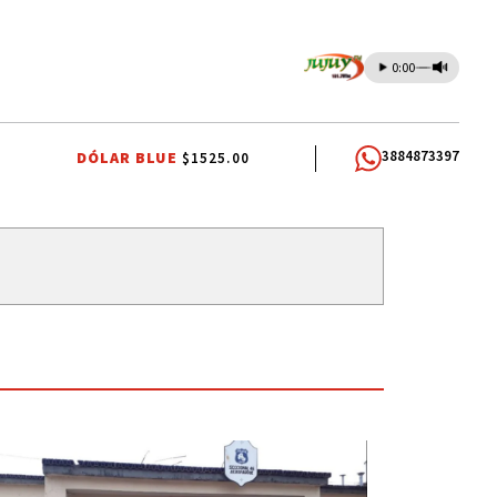
0:00
3884873397
DÓLAR BLUE
$1525.00
 EDUARDO RIVAROLA
FERIA DEL LIBRO 2026