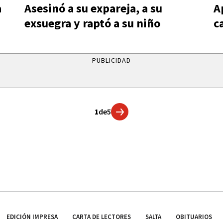
a
Asesinó a su expareja, a su
A
exsuegra y raptó a su niño
ca
PUBLICIDAD
1
de
5
EDICIÓN IMPRESA
CARTA DE LECTORES
SALTA
OBITUARIOS