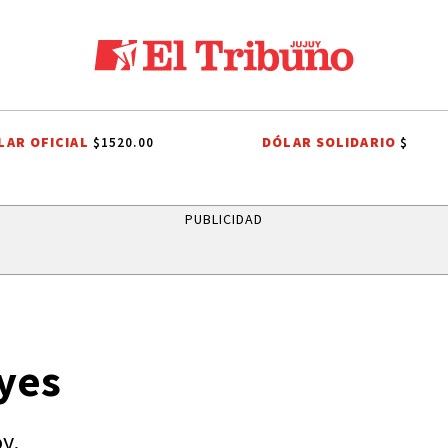
LAR OFICIAL
DÓLAR SOLIDARIO
$1520.00
$
O
PREMIOS SAN SALVADOR
LEY DE PROPIEDAD PRIVADA
LEY DE 
PUBLICIDAD
yes
y.