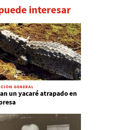
 puede interesar
CIÓN GENERAL
an un yacaré atrapado en
presa