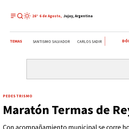
26°
6 de
Agosto
,
Jujuy, Argentina
DÓ
TEMAS
 POTABLE
SANTISIMO SALVADOR
CARLOS SADIR
ALTO COMEDER
PEDESTRISMO
Maratón Termas de Re
Con acompañamiento municipal se corre ho