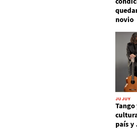
condic
quedar
novio
JUJUY
Tango 
cultur
país y