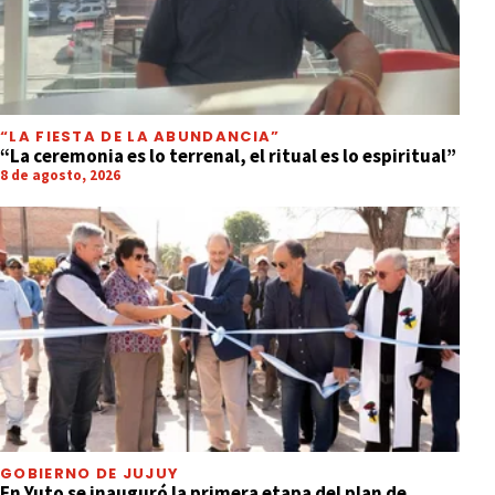
“LA FIESTA DE LA ABUNDANCIA”
“La ceremonia es lo terrenal, el ritual es lo espiritual”
8 de agosto, 2026
GOBIERNO DE JUJUY
En Yuto se inauguró la primera etapa del plan de