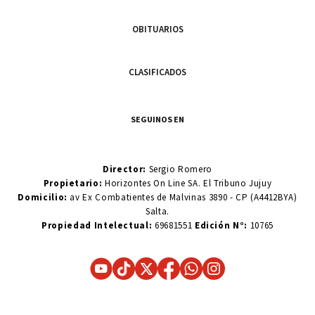
OBITUARIOS
CLASIFICADOS
SEGUINOS EN
Director:
Sergio Romero
Propietario:
Horizontes On Line SA. El Tribuno Jujuy
Domicilio:
av Ex Combatientes de Malvinas 3890 - CP (A4412BYA)
Salta.
Propiedad Intelectual:
69681551
Edición N°:
10765